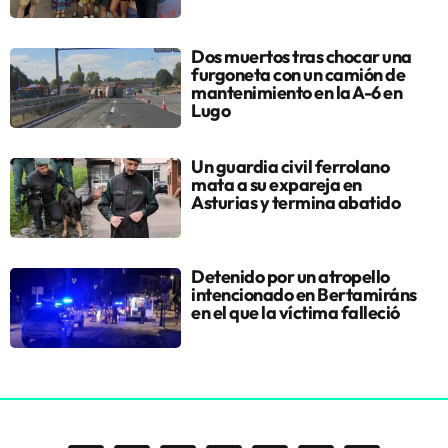
Dos muertos tras chocar una
furgoneta con un camión de
mantenimiento en la A-6 en
Lugo
Un guardia civil ferrolano
mata a su expareja en
Asturias y termina abatido
Detenido por un atropello
intencionado en Bertamiráns
en el que la víctima falleció