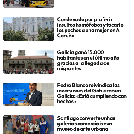
Condenado por proferir
insultos homófobos y tocarle
los pechos a una mujer en A
Coruña
Galicia ganó 15.000
habitantes en el último año
gracias a la llegada de
migrantes
Pedro Blanco reivindica las
inversiones del Gobierno en
Galicia: «Está cumpliendo con
hechos»
Santiago converte unhas
galerías comerciais nun
museo de arte urbana