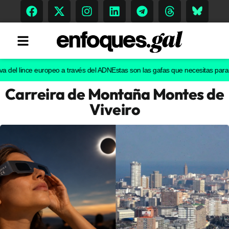
l lince europeo a través del ADN
Estas son las gafas que necesitas para ver e
Carreira de Montaña Montes de
Tendencias
Viveiro
Memoria Histórica
Gastronomía
Escenarios
Sostenibilidad