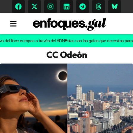
l lince europeo a través del ADN
Estas son las gafas que necesitas para ver e
CC Odeón
Tendencias
Memoria Histórica
Gastronomía
Escenarios
Sostenibilidad