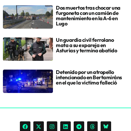
Dos muertos tras chocar una
furgoneta con un camión de
mantenimiento en la A-6 en
Lugo
Un guardia civil ferrolano
mata a su expareja en
Asturias y termina abatido
Detenido por un atropello
intencionado en Bertamiráns
en el que la víctima falleció