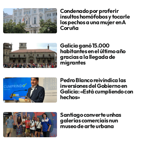
Condenado por proferir
insultos homófobos y tocarle
los pechos a una mujer en A
Coruña
Galicia ganó 15.000
habitantes en el último año
gracias a la llegada de
migrantes
Pedro Blanco reivindica las
inversiones del Gobierno en
Galicia: «Está cumpliendo con
hechos»
Santiago converte unhas
galerías comerciais nun
museo de arte urbana