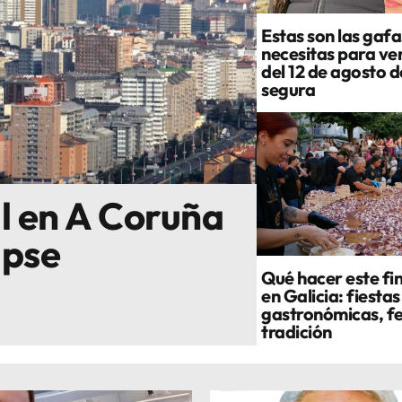
Estas son las gafa
necesitas para ver
del 12 de agosto 
segura
al en A Coruña
ipse
Qué hacer este fi
en Galicia: fiestas
gastronómicas, fe
tradición