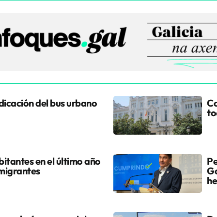
udicación del bus urbano
Co
to
itantes en el último año
Pe
 migrantes
Go
he