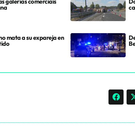
s galerías comerciais
Do
ana
ca
ano mata a su expareja en
De
tido
Be