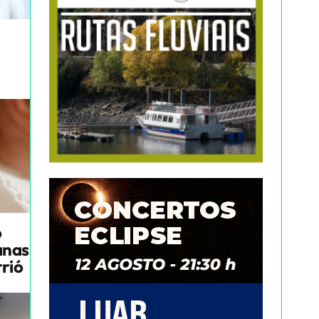
o
anas
rrió