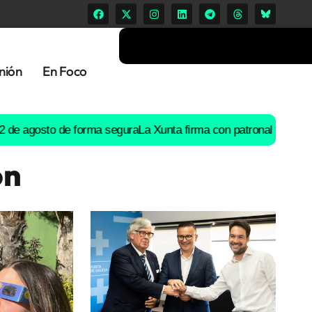
nión
En Foco
osto de forma segura
La Xunta firma con patronal y UGT un preacu
ón