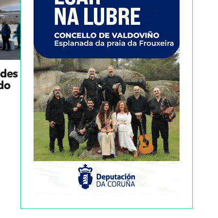
ndes
ado