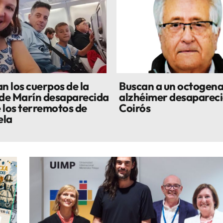
n los cuerpos de la
Buscan a un octogena
 de Marín desaparecida
alzhéimer desapareci
 los terremotos de
Coirós
ela