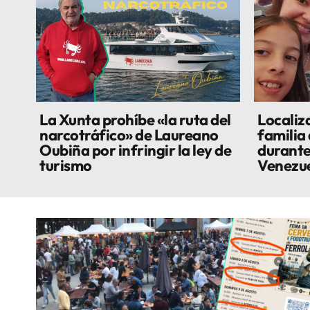
La Xunta prohíbe «la ruta del
Localiza
narcotráfico» de Laureano
familia
Oubiña por infringir la ley de
durante
turismo
Venezu