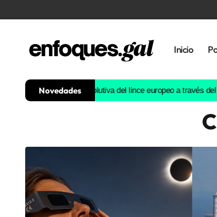
Inicio
Po
Novedades
uirá la historia evolutiva del lince europeo a través del ADN
Est
C
Tendencias
Memoria
Histórica
Gastronomía