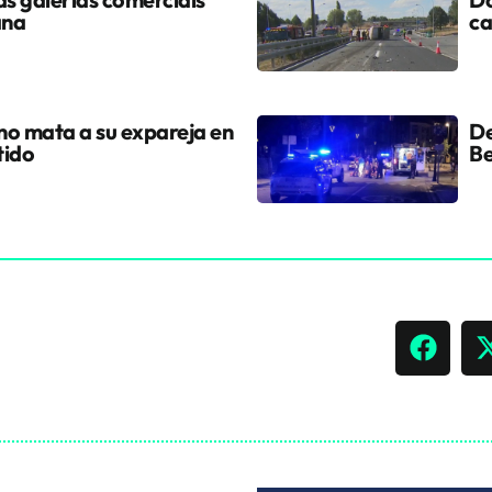
ana
ca
ano mata a su expareja en
De
tido
Be