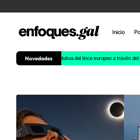
Inicio
Po
Novedades
ruirá la historia evolutiva del lince europeo a través del ADN
Est
Tendencias
Memoria
Histórica
Gastronomía