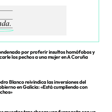
ndenado por proferir insultos homófobos y
carle los pechos a una mujer en A Coruña
dro Blanco reivindica las inversiones del
bierno en Galicia: «Está cumpliendo con
chos»
s muertos tras chocar una furgoneta con un