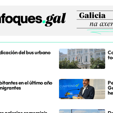
udicación del bus urbano
Co
to
itantes en el último año
Pe
 migrantes
Go
he
s galerías comerciais
Do