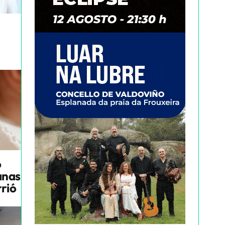
o
anas
rrió