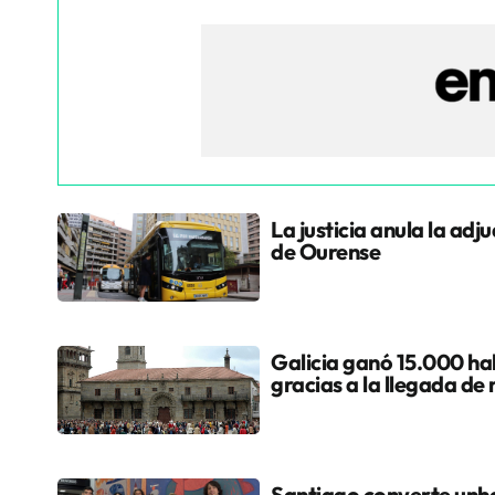
La justicia anula la adj
de Ourense
Galicia ganó 15.000 hab
gracias a la llegada de
Santiago converte unha