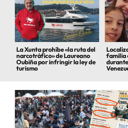
La Xunta prohíbe «la ruta del
Localiza
narcotráfico» de Laureano
familia
Oubiña por infringir la ley de
durante
turismo
Venezu