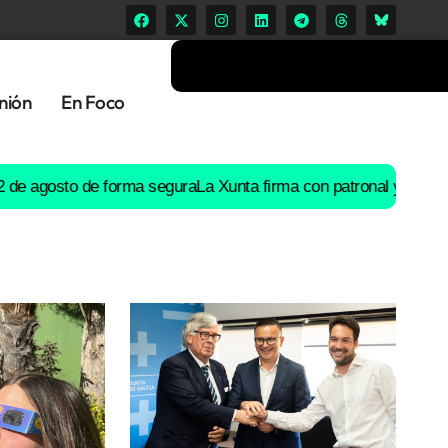
nión
En Foco
osto de forma segura
La Xunta firma con patronal y UGT un preacu