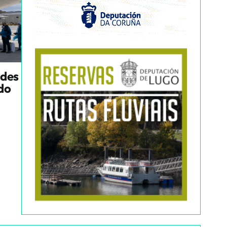
ndes
ado