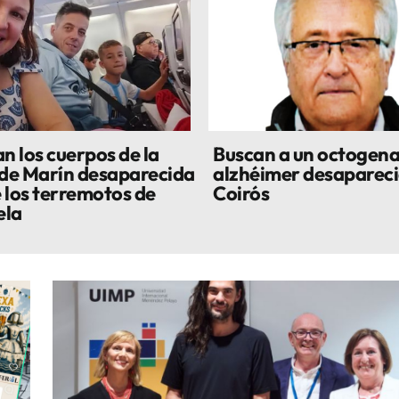
n los cuerpos de la
Buscan a un octogena
 de Marín desaparecida
alzhéimer desapareci
 los terremotos de
Coirós
ela