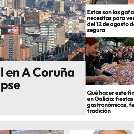
Estas son las gafa
necesitas para ver
del 12 de agosto 
segura
al en A Coruña
ipse
Qué hacer este fi
en Galicia: fiestas
gastronómicas, fe
tradición