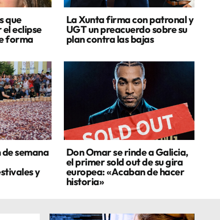
s que
La Xunta firma con patronal y
 el eclipse
UGT un preacuerdo sobre su
de forma
plan contra las bajas
n de semana
Don Omar se rinde a Galicia,
el primer sold out de su gira
stivales y
europea: «Acaban de hacer
historia»