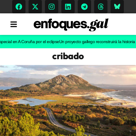
l en A Coruña por el eclipse
Un proyecto gallego reconstruirá la historia evolu
cribado
Tendencias
Memoria Histórica
Gastronomía
Escenarios
Sostenibilidad