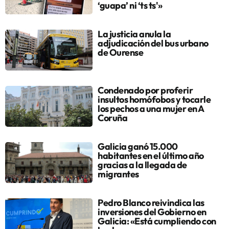
‘guapa’ ni ‘ts ts'»
La justicia anula la
adjudicación del bus urbano
de Ourense
Condenado por proferir
insultos homófobos y tocarle
los pechos a una mujer en A
Coruña
Galicia ganó 15.000
habitantes en el último año
gracias a la llegada de
migrantes
Pedro Blanco reivindica las
inversiones del Gobierno en
Galicia: «Está cumpliendo con