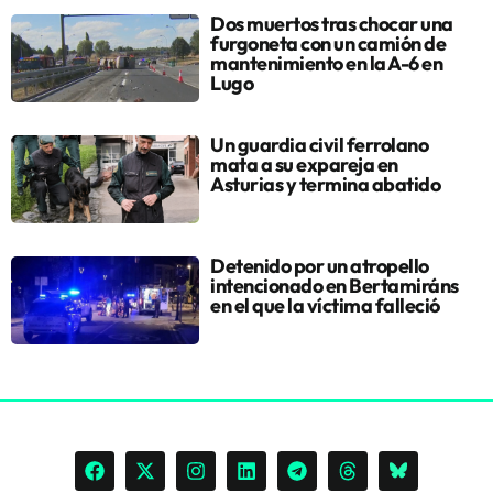
Dos muertos tras chocar una
furgoneta con un camión de
mantenimiento en la A-6 en
Lugo
Un guardia civil ferrolano
mata a su expareja en
Asturias y termina abatido
Detenido por un atropello
intencionado en Bertamiráns
en el que la víctima falleció