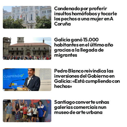
Condenado por proferir
insultos homófobos y tocarle
los pechos a una mujer en A
Coruña
Galicia ganó 15.000
habitantes en el último año
gracias a la llegada de
migrantes
Pedro Blanco reivindica las
inversiones del Gobierno en
Galicia: «Está cumpliendo con
hechos»
Santiago converte unhas
galerías comerciais nun
museo de arte urbana