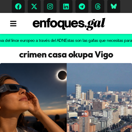
l lince europeo a través del ADN
Estas son las gafas que necesitas para ver e
crimen casa okupa Vigo
Tendencias
Memoria Histórica
Gastronomía
Escenarios
Sostenibilidad