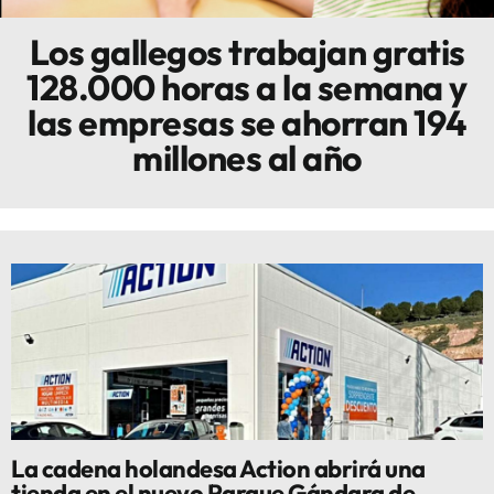
Los gallegos trabajan gratis
Innova
128.000 horas a la semana y
las empresas se ahorran 194
millones al año
La cadena holandesa Action abrirá una
tienda en el nuevo Parque Gándara de