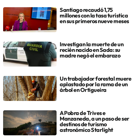
Santiago recaudó 1,75
millones con la tasa turística
en sus primeros nueve meses
Investigan la muerte de un
recién nacido en Sada: su
madre negó el embarazo
Un trabajador forestal muere
aplastado por la rama de un
árbol en Ortigueira
A Pobra de Trives e
Manzaneda, a un paso de ser
destinos de turismo
astronómico Starlight