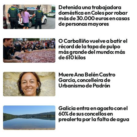
Detenida una trabajadora
doméstica en Coles por robar
más de 30.000 euros en casas
de personas mayores
O Carballiño vuelve a batir el
récord de la tapa de pulpo
más grande del mundo: más
de 610 kilos
Muere Ana Belén Castro
García, concelleira de
Urbanismo de Padrón
Galicia entra en agosto con el
60% de sus concellos en
prealerta por la falta de agua