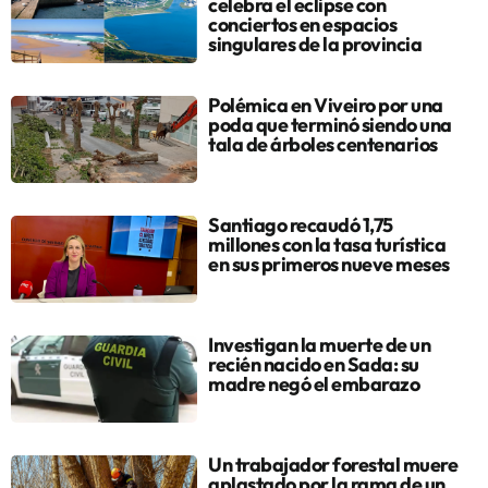
celebra el eclipse con
conciertos en espacios
singulares de la provincia
Polémica en Viveiro por una
poda que terminó siendo una
tala de árboles centenarios
Santiago recaudó 1,75
millones con la tasa turística
en sus primeros nueve meses
Investigan la muerte de un
recién nacido en Sada: su
madre negó el embarazo
Un trabajador forestal muere
aplastado por la rama de un