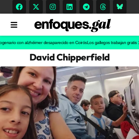
rio con alzhéimer desaparecido en Coirós
Los gallegos trabajan gratis 128.
David Chipperfield
Tendencias
Memoria Histórica
Gastronomía
Escenarios
Sostenibilidad