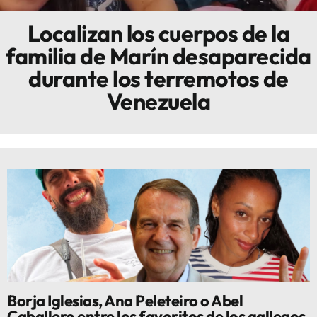
Localizan los cuerpos de la
Innova
familia de Marín desaparecida
durante los terremotos de
Venezuela
Borja Iglesias, Ana Peleteiro o Abel
Caballero entre los favoritos de los gallegos