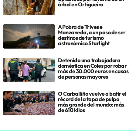
árbol en Ortigueira
A Pobra de Trives e
Manzaneda, a un paso de ser
destinos de turismo
astronómico Starlight
Detenida una trabajadora
doméstica en Coles por robar
más de 30.000 euros en casas
de personas mayores
O Carballiño vuelve a batir el
récord de la tapa de pulpo
más grande del mundo: más
de 610 kilos