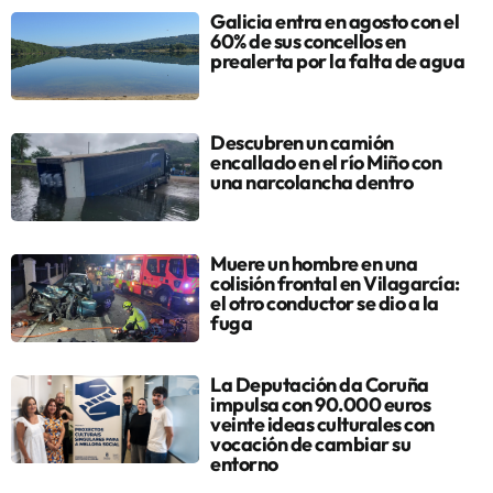
Galicia entra en agosto con el
60% de sus concellos en
prealerta por la falta de agua
Descubren un camión
encallado en el río Miño con
una narcolancha dentro
Muere un hombre en una
colisión frontal en Vilagarcía:
el otro conductor se dio a la
fuga
La Deputación da Coruña
impulsa con 90.000 euros
veinte ideas culturales con
vocación de cambiar su
entorno