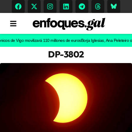
 de Vigo movilizará 110 millones de euros
Borja Iglesias, Ana Peleteiro o Abel
DP-3802
Tendencias
Memoria Histórica
Gastronomía
Escenarios
Sostenibilidad