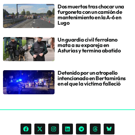
Dos muertos tras chocar una
furgoneta con un camión de
mantenimiento en la A-6 en
Lugo
Un guardia civil ferrolano
mata a su expareja en
Asturias y termina abatido
Detenido por un atropello
intencionado en Bertamiráns
en el que la víctima falleció