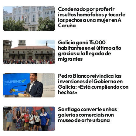
Condenado por proferir
insultos homófobos y tocarle
los pechos a una mujer en A
Coruña
Galicia ganó 15.000
habitantes en el último año
gracias a la llegada de
migrantes
Pedro Blanco reivindica las
inversiones del Gobierno en
Galicia: «Está cumpliendo con
hechos»
Santiago converte unhas
galerías comerciais nun
museo de arte urbana