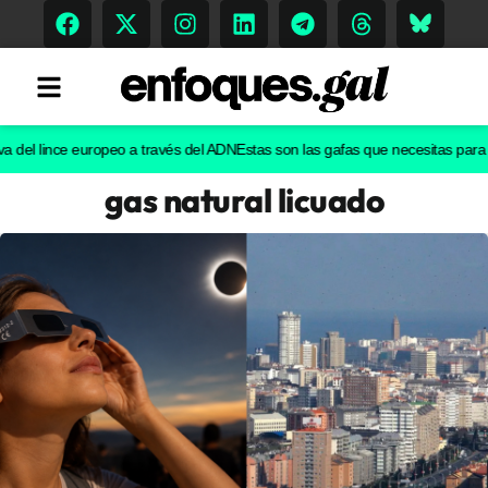
 lince europeo a través del ADN
Estas son las gafas que necesitas para ver el
gas natural licuado
Tendencias
Memoria Histórica
Gastronomía
Escenarios
Sostenibilidad