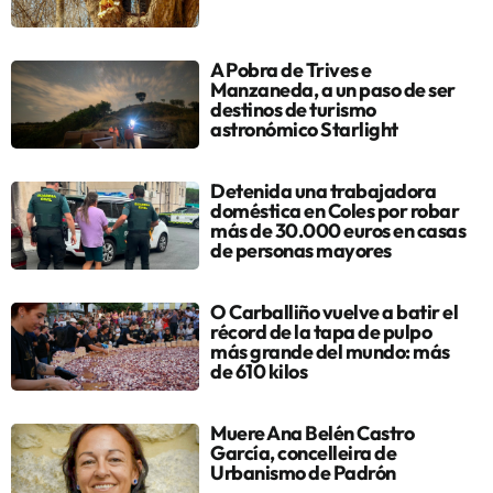
A Pobra de Trives e
Manzaneda, a un paso de ser
destinos de turismo
astronómico Starlight
Detenida una trabajadora
doméstica en Coles por robar
más de 30.000 euros en casas
de personas mayores
O Carballiño vuelve a batir el
récord de la tapa de pulpo
más grande del mundo: más
de 610 kilos
Muere Ana Belén Castro
García, concelleira de
Urbanismo de Padrón