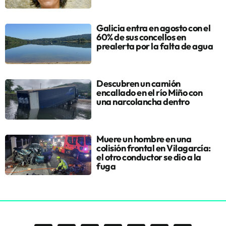
Galicia entra en agosto con el
60% de sus concellos en
prealerta por la falta de agua
Descubren un camión
encallado en el río Miño con
una narcolancha dentro
Muere un hombre en una
colisión frontal en Vilagarcía:
el otro conductor se dio a la
fuga