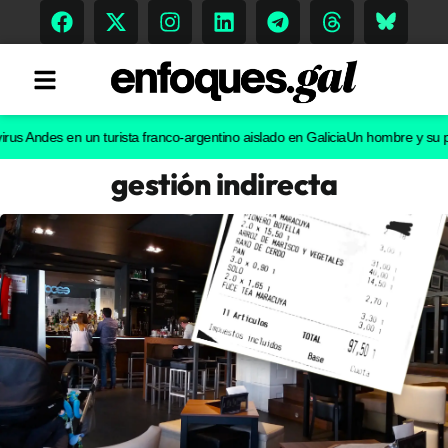
des en un turista franco-argentino aislado en Galicia
Un hombre y su perro 
gestión indirecta
Tendencias
Memoria Histórica
Gastronomía
Escenarios
Sostenibilidad