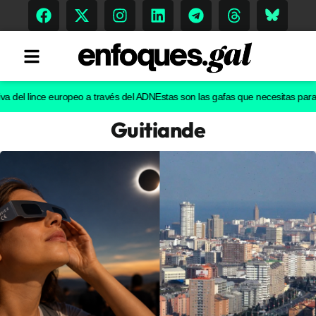
el lince europeo a través del ADN
Estas son las gafas que necesitas para ver e
Guitiande
Tendencias
Memoria Histórica
Gastronomía
Escenarios
Sostenibilidad