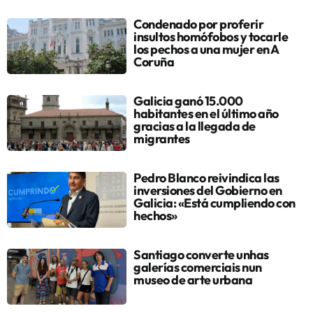
Condenado por proferir
insultos homófobos y tocarle
los pechos a una mujer en A
Coruña
Galicia ganó 15.000
habitantes en el último año
gracias a la llegada de
migrantes
Pedro Blanco reivindica las
inversiones del Gobierno en
Galicia: «Está cumpliendo con
hechos»
Santiago converte unhas
galerías comerciais nun
museo de arte urbana