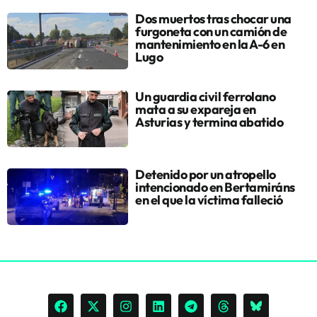
Dos muertos tras chocar una
furgoneta con un camión de
mantenimiento en la A-6 en
Lugo
Un guardia civil ferrolano
mata a su expareja en
Asturias y termina abatido
Detenido por un atropello
intencionado en Bertamiráns
en el que la víctima falleció