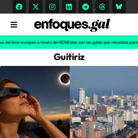
l lince europeo a través del ADN
Estas son las gafas que necesitas para ver e
Guitiriz
Tendencias
Memoria Histórica
Gastronomía
Escenarios
Sostenibilidad