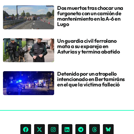
Dos muertos tras chocar una
furgoneta con un camión de
mantenimiento en la A-6 en
Lugo
Un guardia civil ferrolano
mata a su expareja en
Asturias y termina abatido
Detenido por un atropello
intencionado en Bertamiráns
en el que la víctima falleció