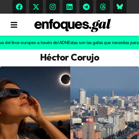
l lince europeo a través del ADN
Estas son las gafas que necesitas para ver e
Héctor Corujo
Tendencias
Memoria Histórica
Gastronomía
Escenarios
Sostenibilidad