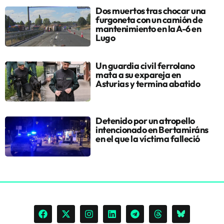
Dos muertos tras chocar una
furgoneta con un camión de
mantenimiento en la A-6 en
Lugo
Un guardia civil ferrolano
mata a su expareja en
Asturias y termina abatido
Detenido por un atropello
intencionado en Bertamiráns
en el que la víctima falleció