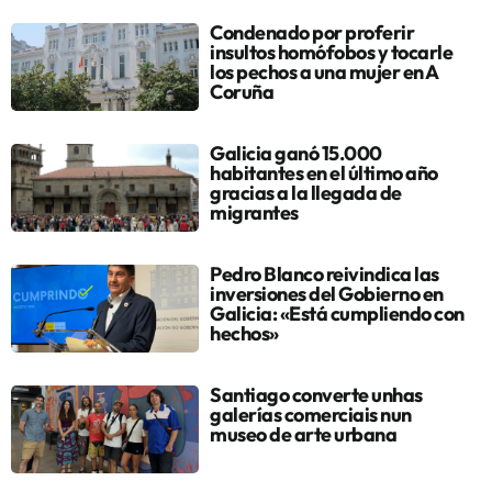
Condenado por proferir
insultos homófobos y tocarle
los pechos a una mujer en A
Coruña
Galicia ganó 15.000
habitantes en el último año
gracias a la llegada de
migrantes
Pedro Blanco reivindica las
inversiones del Gobierno en
Galicia: «Está cumpliendo con
hechos»
Santiago converte unhas
galerías comerciais nun
museo de arte urbana