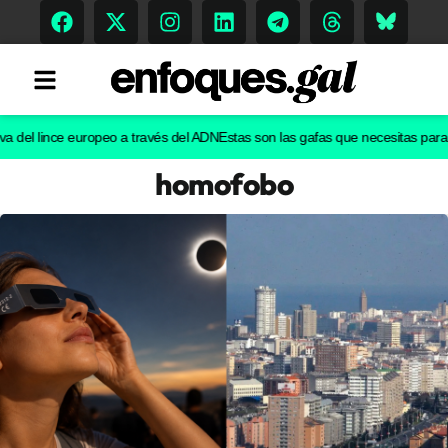
l lince europeo a través del ADN
Estas son las gafas que necesitas para ver e
homofobo
Tendencias
Memoria Histórica
Gastronomía
Escenarios
Sostenibilidad