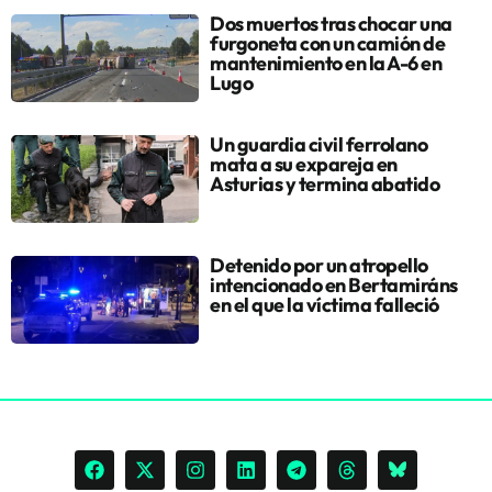
Dos muertos tras chocar una
furgoneta con un camión de
mantenimiento en la A-6 en
Lugo
Un guardia civil ferrolano
mata a su expareja en
Asturias y termina abatido
Detenido por un atropello
intencionado en Bertamiráns
en el que la víctima falleció