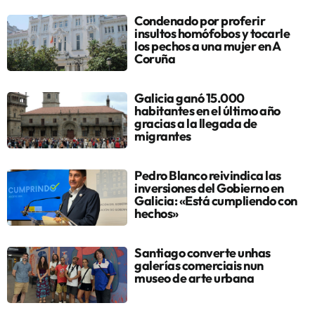
Condenado por proferir
insultos homófobos y tocarle
los pechos a una mujer en A
Coruña
Galicia ganó 15.000
habitantes en el último año
gracias a la llegada de
migrantes
Pedro Blanco reivindica las
inversiones del Gobierno en
Galicia: «Está cumpliendo con
hechos»
Santiago converte unhas
galerías comerciais nun
museo de arte urbana