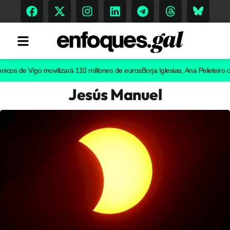
de Vigo movilizará 110 millones de euros
Borja Iglesias, Ana Peleteiro o Abel 
Jesús Manuel
Tendencias
Memoria Histórica
Gastronomía
Escenarios
Sostenibilidad