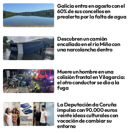
Galicia entra en agosto con el
60% de sus concellos en
prealerta por la falta de agua
Descubren un camión
encallado en el río Miño con
una narcolancha dentro
Muere un hombre en una
colisión frontal en Vilagarcía:
el otro conductor se dio a la
fuga
La Deputación da Coruña
impulsa con 90.000 euros
veinte ideas culturales con
vocación de cambiar su
entorno