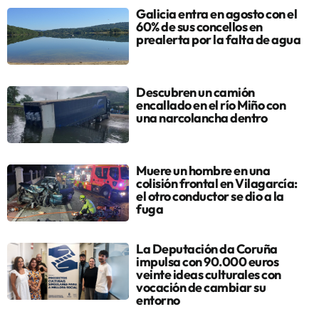
Galicia entra en agosto con el
60% de sus concellos en
prealerta por la falta de agua
Descubren un camión
encallado en el río Miño con
una narcolancha dentro
Muere un hombre en una
colisión frontal en Vilagarcía:
el otro conductor se dio a la
fuga
La Deputación da Coruña
impulsa con 90.000 euros
veinte ideas culturales con
vocación de cambiar su
entorno