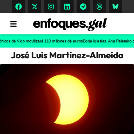
de Vigo movilizará 110 millones de euros
Borja Iglesias, Ana Peleteiro o Abel 
José Luis Martínez-Almeida
Tendencias
Memoria Histórica
Gastronomía
Escenarios
Sostenibilidad