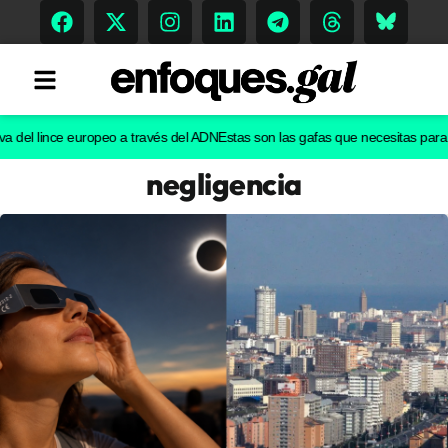
l lince europeo a través del ADN
Estas son las gafas que necesitas para ver e
negligencia
Tendencias
Memoria Histórica
Gastronomía
Escenarios
Sostenibilidad