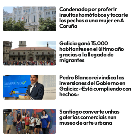
Condenado por proferir
insultos homófobos y tocarle
los pechos a una mujer en A
Coruña
Galicia ganó 15.000
habitantes en el último año
gracias a la llegada de
migrantes
Pedro Blanco reivindica las
inversiones del Gobierno en
Galicia: «Está cumpliendo con
hechos»
Santiago converte unhas
galerías comerciais nun
museo de arte urbana