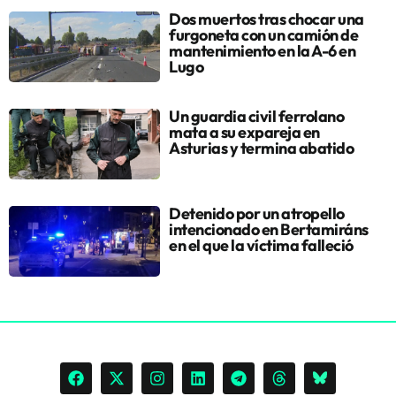
Dos muertos tras chocar una
furgoneta con un camión de
mantenimiento en la A-6 en
Lugo
Un guardia civil ferrolano
mata a su expareja en
Asturias y termina abatido
Detenido por un atropello
intencionado en Bertamiráns
en el que la víctima falleció