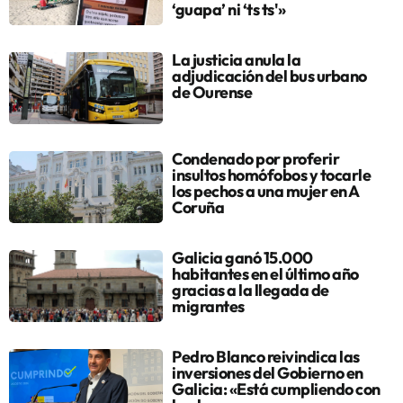
‘guapa’ ni ‘ts ts'»
La justicia anula la
adjudicación del bus urbano
de Ourense
Condenado por proferir
insultos homófobos y tocarle
los pechos a una mujer en A
Coruña
Galicia ganó 15.000
habitantes en el último año
gracias a la llegada de
migrantes
Pedro Blanco reivindica las
inversiones del Gobierno en
Galicia: «Está cumpliendo con