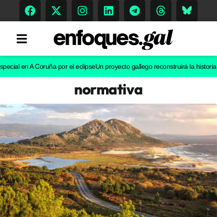
l en A Coruña por el eclipse
Un proyecto gallego reconstruirá la historia evolu
normativa
Tendencias
Memoria Histórica
Gastronomía
Escenarios
Sostenibilidad