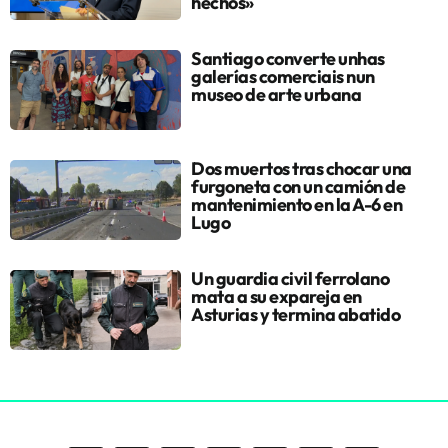
hechos»
Santiago converte unhas
galerías comerciais nun
museo de arte urbana
Dos muertos tras chocar una
furgoneta con un camión de
mantenimiento en la A-6 en
Lugo
Un guardia civil ferrolano
mata a su expareja en
Asturias y termina abatido