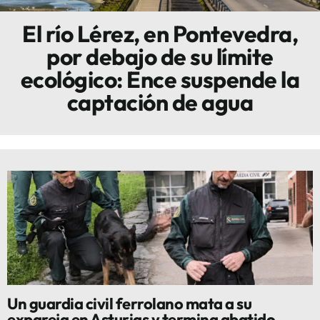
El río Lérez, en Pontevedra,
Innova
por debajo de su límite
ecológico: Ence suspende la
captación de agua
Un guardia civil ferrolano mata a su
expareja en Asturias y termina abatido