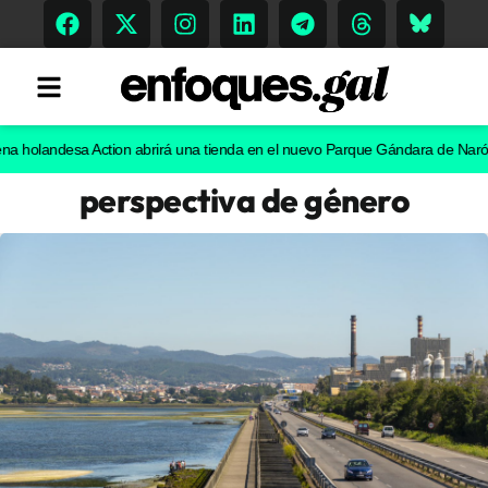
andesa Action abrirá una tienda en el nuevo Parque Gándara de Narón
El ch
perspectiva de género
Tendencias
Memoria Histórica
Gastronomía
Escenarios
Sostenibilidad