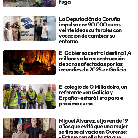
fuga
La Deputación da Coruña
impulsa con 90.000 euros
veinte ideas culturales con
vocación de cambiar su
entorno
El Gobierno central destina 1,4
millones a la reconstrucción
de zonas afectadas por los
incendios de 2025 en Galicia
El colegio de O Milladoiro, un
referente «en Galicia y
España» estará listo para el
próximo curso
Miguel Álvarez, el joven de 19
años que evitó que una mujer
se tirase al vacío en Ourense:
«Estuve con ella hasta que