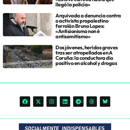
llegó la policía»
Arquivada a denuncia contra
o activista propalestino
ferrolán Bruno Lopes:
«Antisionismo non é
antisemitismo»
Dos jóvenes, heridos graves
tras ser atropellados en A
Coruña: la conductora dio
positivo en alcohol y drogas