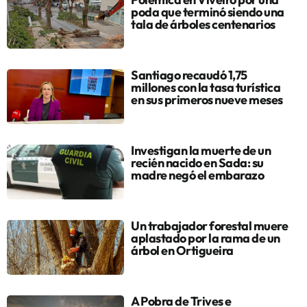
poda que terminó siendo una
tala de árboles centenarios
Santiago recaudó 1,75
millones con la tasa turística
en sus primeros nueve meses
Investigan la muerte de un
recién nacido en Sada: su
madre negó el embarazo
Un trabajador forestal muere
aplastado por la rama de un
árbol en Ortigueira
A Pobra de Trives e