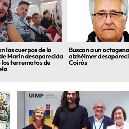
n los cuerpos de la
Buscan a un octogena
 de Marín desaparecida
alzhéimer desapareci
 los terremotos de
Coirós
ela