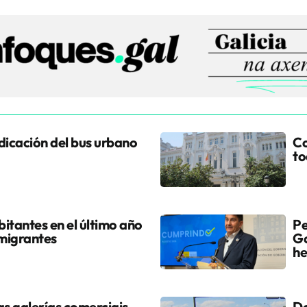
udicación del bus urbano
Co
to
itantes en el último año
Pe
 migrantes
Go
he
s galerías comerciais
Do