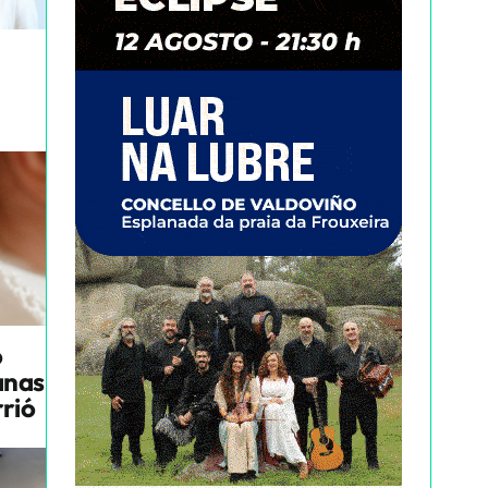
o
anas
rrió