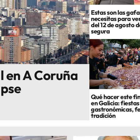
Estas son las gafa
necesitas para ver
del 12 de agosto 
segura
al en A Coruña
ipse
Qué hacer este fi
en Galicia: fiestas
gastronómicas, fe
tradición