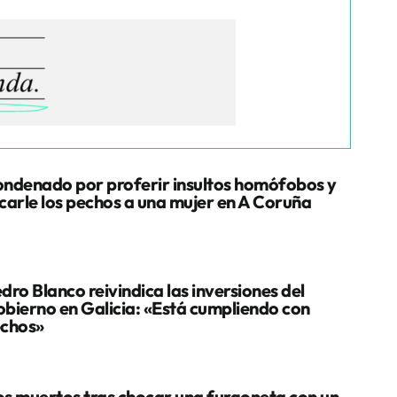
ndenado por proferir insultos homófobos y
carle los pechos a una mujer en A Coruña
dro Blanco reivindica las inversiones del
bierno en Galicia: «Está cumpliendo con
chos»
s muertos tras chocar una furgoneta con un