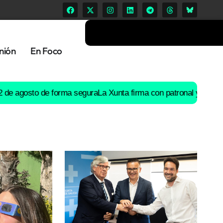
nión
En Foco
osto de forma segura
La Xunta firma con patronal y UGT un preacu