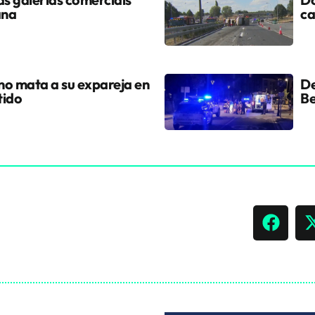
ana
ca
ano mata a su expareja en
De
tido
Be