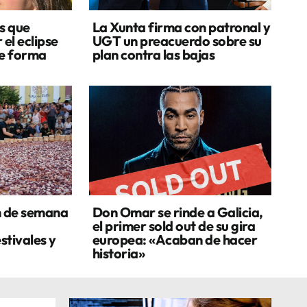
s que
La Xunta firma con patronal y
 el eclipse
UGT un preacuerdo sobre su
de forma
plan contra las bajas
n de semana
Don Omar se rinde a Galicia,
el primer sold out de su gira
stivales y
europea: «Acaban de hacer
historia»