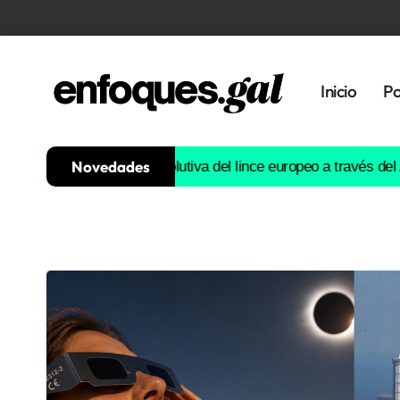
Inicio
Po
Novedades
ruirá la historia evolutiva del lince europeo a través del ADN
Est
Tendencias
Memoria
Histórica
Gastronomía