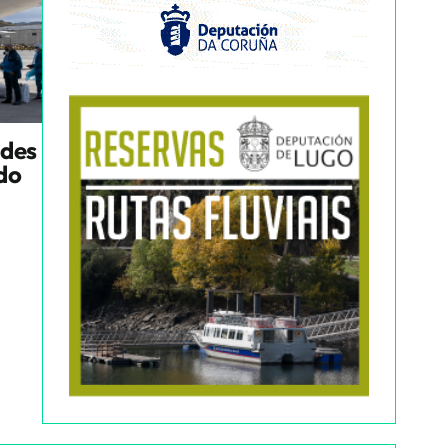
ndes
ado