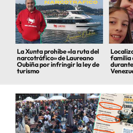
La Xunta prohíbe «la ruta del
Localiza
narcotráfico» de Laureano
familia
Oubiña por infringir la ley de
durante
turismo
Venezu