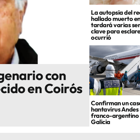
La autopsia del re
hallado muerto e
tardará varias se
clave para esclar
ocurrió
genario con
cido en Coirós
Confirman un cas
hantavirus Andes 
franco-argentino 
Galicia