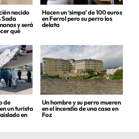
cién nacido
Hacen un ‘simpa’ de 100 euros
n Sada
en Ferrol pero su perro los
manas y será
delata
ecer qué
o de
Un hombre y su perro mueren
en un turista
en el incendio de una casa en
aislado en
Foz