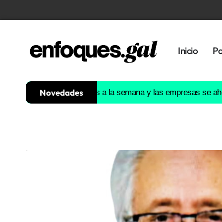
Inicio
Po
Novedades
 gratis 128.000 horas a la semana y las empresas se ahorran 194
Tendencias
Memoria
Histórica
Gastronomía