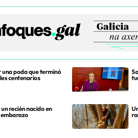
r una poda que terminó
Sa
les centenarios
tu
 un recién nacido en
Un
l embarazo
ra