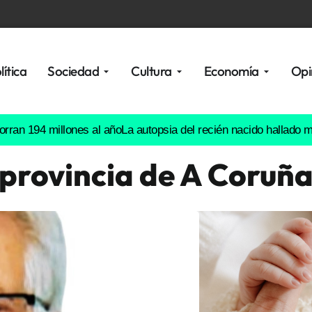
lítica
Sociedad
Cultura
Economía
Opi
 millones al año
La autopsia del recién nacido hallado muerto e
provincia de A Coruñ