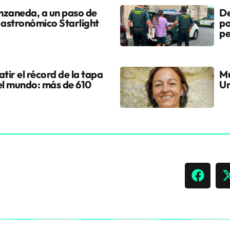
nzaneda, a un paso de
De
 astronómico Starlight
po
pe
tir el récord de la tapa
Mu
el mundo: más de 610
Ur