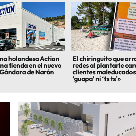
na holandesa Action
El chiringuito que arr
una tienda en el nuevo
redes al plantarle cara
 Gándara de Narón
clientes maleducados:
‘guapa’ ni ‘ts ts'»