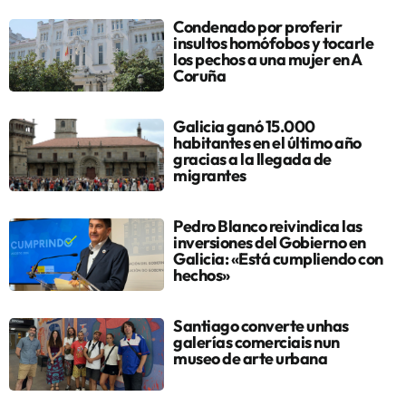
Condenado por proferir
insultos homófobos y tocarle
los pechos a una mujer en A
Coruña
Galicia ganó 15.000
habitantes en el último año
gracias a la llegada de
migrantes
Pedro Blanco reivindica las
inversiones del Gobierno en
Galicia: «Está cumpliendo con
hechos»
Santiago converte unhas
galerías comerciais nun
museo de arte urbana