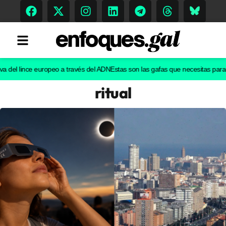
l lince europeo a través del ADN
Estas son las gafas que necesitas para ver e
ritual
Tendencias
Memoria Histórica
Gastronomía
Escenarios
Sostenibilidad