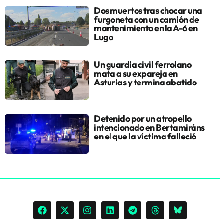
Dos muertos tras chocar una
furgoneta con un camión de
mantenimiento en la A-6 en
Lugo
Un guardia civil ferrolano
mata a su expareja en
Asturias y termina abatido
Detenido por un atropello
intencionado en Bertamiráns
en el que la víctima falleció