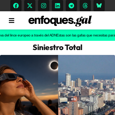
l lince europeo a través del ADN
Estas son las gafas que necesitas para ver e
Siniestro Total
Tendencias
Memoria Histórica
Gastronomía
Escenarios
Sostenibilidad