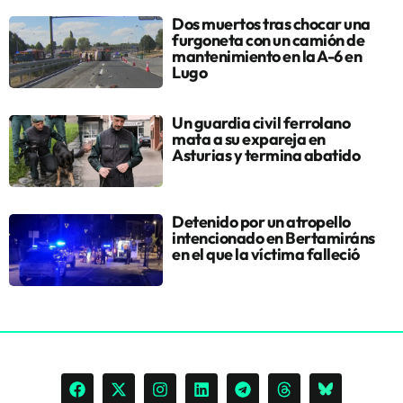
Dos muertos tras chocar una
furgoneta con un camión de
mantenimiento en la A-6 en
Lugo
Un guardia civil ferrolano
mata a su expareja en
Asturias y termina abatido
Detenido por un atropello
intencionado en Bertamiráns
en el que la víctima falleció