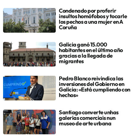
Condenado por proferir
insultos homófobos y tocarle
los pechos a una mujer en A
Coruña
Galicia ganó 15.000
habitantes en el último año
gracias a la llegada de
migrantes
Pedro Blanco reivindica las
inversiones del Gobierno en
Galicia: «Está cumpliendo con
hechos»
Santiago converte unhas
galerías comerciais nun
museo de arte urbana