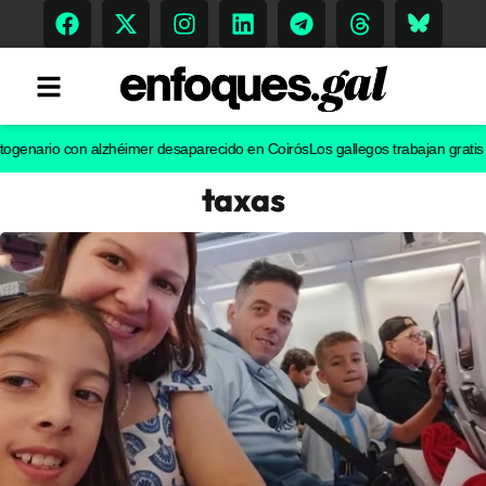
io con alzhéimer desaparecido en Coirós
Los gallegos trabajan gratis 128.0
taxas
Tendencias
Memoria Histórica
Gastronomía
Escenarios
Sostenibilidad