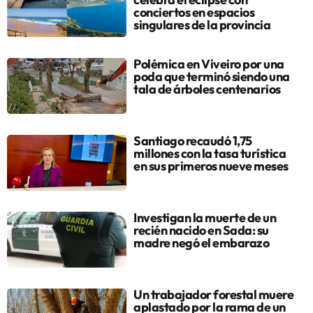
conciertos en espacios
singulares de la provincia
Polémica en Viveiro por una
poda que terminó siendo una
tala de árboles centenarios
Santiago recaudó 1,75
millones con la tasa turística
en sus primeros nueve meses
Investigan la muerte de un
recién nacido en Sada: su
madre negó el embarazo
Un trabajador forestal muere
aplastado por la rama de un