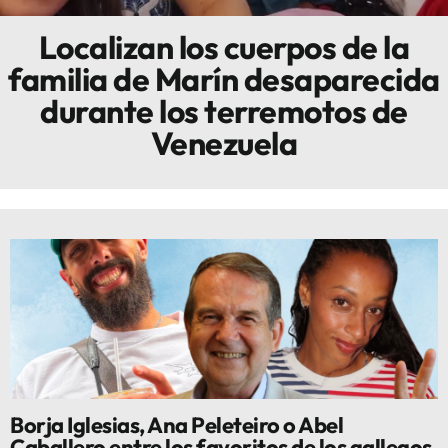
Localizan los cuerpos de la
Innova
familia de Marín desaparecida
durante los terremotos de
Venezuela
Borja Iglesias, Ana Peleteiro o Abel
Caballero entre los favoritos de los gallegos