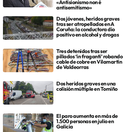
«Antisionismo non é
antisemitismo»
Dos jóvenes, heridos graves
tras ser atropellados en A
Coruña: la conductora dio
positivo en alcohol y drogas
Tres detenidos tras ser
pillados ‘in fraganti’ robando
cable de cobre en Vilamartín
de Valdeorras
Dos heridos graves en una
colisión múltiple en Tomiño
El paro aumenta en más de
1.500 personas en julio en
Galicia