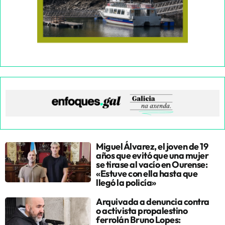
Miguel Álvarez, el joven de 19
años que evitó que una mujer
se tirase al vacío en Ourense:
«Estuve con ella hasta que
llegó la policía»
Arquivada a denuncia contra
o activista propalestino
ferrolán Bruno Lopes: