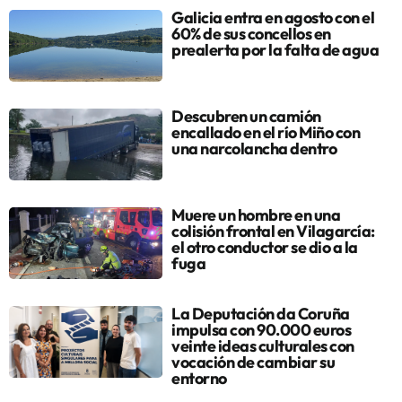
Galicia entra en agosto con el
60% de sus concellos en
prealerta por la falta de agua
Descubren un camión
encallado en el río Miño con
una narcolancha dentro
Muere un hombre en una
colisión frontal en Vilagarcía:
el otro conductor se dio a la
fuga
La Deputación da Coruña
impulsa con 90.000 euros
veinte ideas culturales con
vocación de cambiar su
entorno