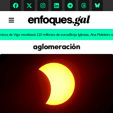
de Vigo movilizará 110 millones de euros
Borja Iglesias, Ana Peleteiro o Abel 
aglomeración
Tendencias
Memoria Histórica
Gastronomía
Escenarios
Sostenibilidad