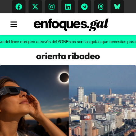
l lince europeo a través del ADN
Estas son las gafas que necesitas para ver e
orienta ribadeo
Tendencias
Memoria Histórica
Gastronomía
Escenarios
Sostenibilidad