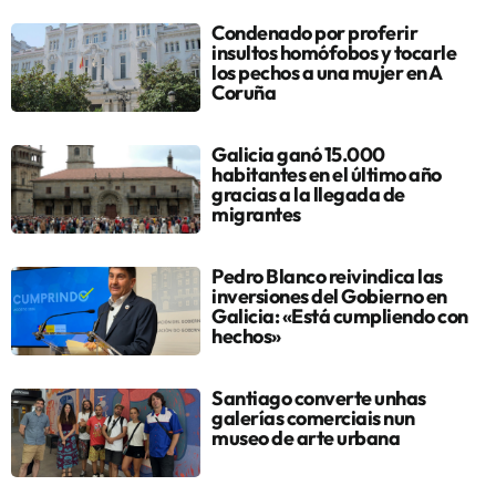
Condenado por proferir
insultos homófobos y tocarle
los pechos a una mujer en A
Coruña
Galicia ganó 15.000
habitantes en el último año
gracias a la llegada de
migrantes
Pedro Blanco reivindica las
inversiones del Gobierno en
Galicia: «Está cumpliendo con
hechos»
Santiago converte unhas
galerías comerciais nun
museo de arte urbana