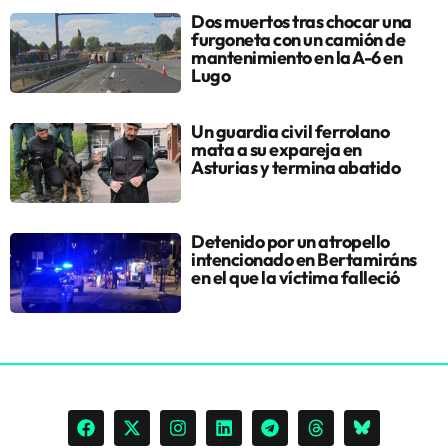
Dos muertos tras chocar una
furgoneta con un camión de
mantenimiento en la A-6 en
Lugo
Un guardia civil ferrolano
mata a su expareja en
Asturias y termina abatido
Detenido por un atropello
intencionado en Bertamiráns
en el que la víctima falleció