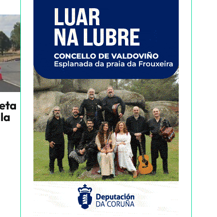
neta
la