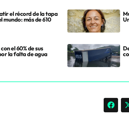
tir el récord de la tapa
Mu
el mundo: más de 610
Ur
 con el 60% de sus
De
por la falta de agua
co