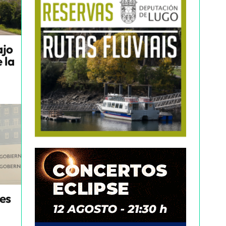
ajo
 la
nes