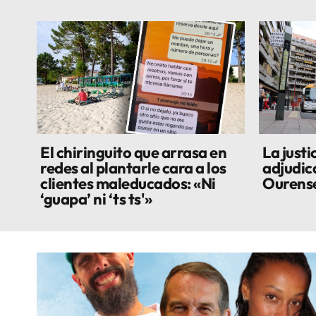
El chiringuito que arrasa en
La justi
redes al plantarle cara a los
adjudic
clientes maleducados: «Ni
Ourens
‘guapa’ ni ‘ts ts'»