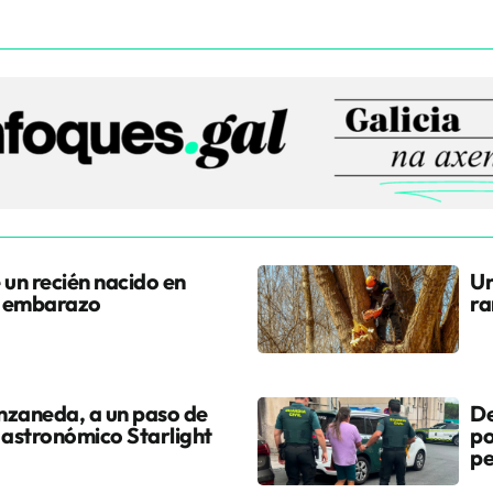
 un recién nacido en
Un
l embarazo
ra
nzaneda, a un paso de
De
 astronómico Starlight
po
pe