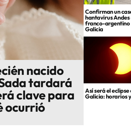
Confirman un cas
hantavirus Andes 
franco-argentino 
Galicia
ecién nacido
 Sada tardará
Así será el eclipse 
erá clave para
Galicia: horarios 
é ocurrió