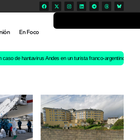
nión
En Foco
hantavirus Andes en un turista franco-argentino aislado en Gali