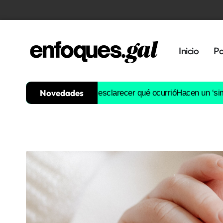
Inicio
Po
Novedades
 y será clave para esclarecer qué ocurrió
Hacen un ‘simpa’ de 1
Tendencias
Memoria
Histórica
Gastronomía