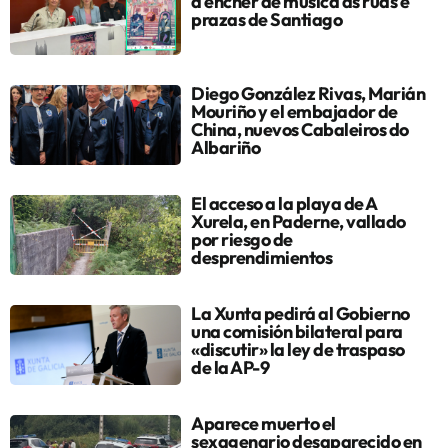
a encher de música as rúas e
prazas de Santiago
Diego González Rivas, Marián
Mouriño y el embajador de
China, nuevos Cabaleiros do
Albariño
El acceso a la playa de A
Xurela, en Paderne, vallado
por riesgo de
desprendimientos
La Xunta pedirá al Gobierno
una comisión bilateral para
«discutir» la ley de traspaso
de la AP-9
Aparece muerto el
sexagenario desaparecido en